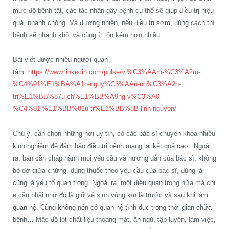
mức độ bệnh tật, các tác nhân gây bệnh cụ thể sẽ giúp điều trị hiệu
quả, nhanh chóng. Và đương nhiên, nếu điều trị sớm, đúng cách thì
bệnh sẽ nhanh khỏi và cũng ít tốn kém hơn nhiều.
Bài viết được nhiều người quan
tâm:
https://www.linkedin.com/pulse/vi%C3%AAm-%C3%A2m-
%C4%91%E1%BA%A1o-nguy%C3%AAn-nh%C3%A2n-
tri%E1%BB%87u-ch%E1%BB%A9ng-v%C3%A0-
%C4%91i%E1%BB%81u-tr%E1%BB%8B-linh-nguyen/
Chú ý, cần chọn những nơi uy tín, có các bác sĩ chuyên khoa nhiều
kinh nghiệm đê đảm bảo điều trị bệnh mang lại kết quả cao . Ngoài
ra, bạn cần chấp hành mọi yêu cầu và hướng dẫn của bác sĩ, không
bỏ dở giữa chừng, dùng thuốc theo yêu cầu của bác sĩ, đúng là
cũng là yếu tố quan trọng. Ngoài ra, một điều quan trọng nữa mà chị
e cần phải nhớ đó là giữ vệ sinh vùng kín là trước và sau khi làm
quan hệ. Cũng không nên có quan hệ tình dục trong thời gian chữa
bệnh… Mặc đồ lót chất liệu thoáng mát, ăn ngủ, tập luyện, làm việc,