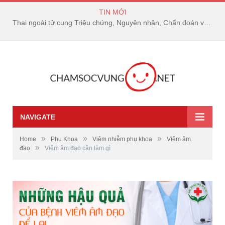
TIN MỚI
Thai ngoài tử cung Triệu chứng, Nguyên nhân, Chẩn đoán và Điều trị
NAVIGATE
»
»
»
Home
Phụ Khoa
Viêm nhiễm phụ khoa
Viêm âm
»
đạo
Viêm âm đạo cần làm gì