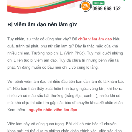
Bị viêm âm đạo nên làm gì?
Tuy nhiên, sự thật có đúng như vậy? Để
chữa viêm âm đạo
hiệu
quả, tránh tái phát, phụ nữ cần làm gì? Đây là thắc mắc của khá
nhiều chị em. Trường hợp chị L. (Vĩnh Phúc). Tuy mới cưới những
chị L liên tục bị viêm âm đạo. Tuy đã chữa trị nhưng bệnh vẫn tái
phát. Vì đang muốn có bầu nên chị L vô cùng lo lắng.
Với bệnh viêm âm đạo thì điều đầu tiên bạn cần làm đó là khám bác
sĩ. Nếu bản thân thấy xuất hiện tình trạng ngứa vùng kín, khí hư ra
nhiều và có màu sắc bất thường (trắng đục, xanh…), nhiều khi có
mùi khó chịu thì cần tìm gặp các bác sĩ chuyên khoa để chẩn đoán.
Xem thêm:
nguyên nhân viêm âm đạo
Việc làm này vô cùng quan trọng. Bởi chỉ có các bác sĩ chuyên
khoa mới có thể đưa ra những chẩn đoán chính xác, việc xác định