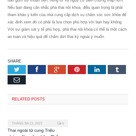
bao gồm sự thuận tiện, riêng tư và nguy cơ biến chứng thấp hơn.
Nếu bạn đang cân nhắc phá thai nội khoa, điều quan trọng là phải
tham khảo ý kiến của nhà cung cấp dịch vụ chăm sóc sức khỏe để
xác định xem đó có phải là lựa chọn phù hợp với bạn hay không.
Với sự giám sát y tế phù hợp, phá thai nội khoa có thể là một cách
an toàn và hiệu quả để chấm dứt thai kỳ ngoài ý muốn.
SHARE.
Twitter
Facebook
Google+
Pinterest
LinkedIn
Tumbl
Email
RELATED POSTS
THÁNG BA 13, 2023
0
Thai ngoài tử cung Triệu