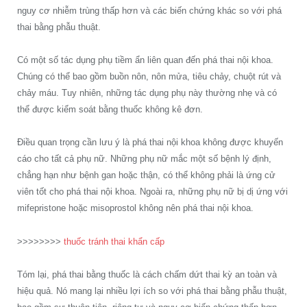
nguy cơ nhiễm trùng thấp hơn và các biến chứng khác so với phá
thai bằng phẫu thuật.
Có một số tác dụng phụ tiềm ẩn liên quan đến phá thai nội khoa.
Chúng có thể bao gồm buồn nôn, nôn mửa, tiêu chảy, chuột rút và
chảy máu. Tuy nhiên, những tác dụng phụ này thường nhẹ và có
thể được kiểm soát bằng thuốc không kê đơn.
Điều quan trọng cần lưu ý là phá thai nội khoa không được khuyến
cáo cho tất cả phụ nữ. Những phụ nữ mắc một số bệnh lý định,
chẳng hạn như bệnh gan hoặc thận, có thể không phải là ứng cử
viên tốt cho phá thai nội khoa. Ngoài ra, những phụ nữ bị dị ứng với
mifepristone hoặc misoprostol không nên phá thai nội khoa.
>>>>>>>>
thuốc tránh thai khẩn cấp
Tóm lại, phá thai bằng thuốc là cách chấm dứt thai kỳ an toàn và
hiệu quả. Nó mang lại nhiều lợi ích so với phá thai bằng phẫu thuật,