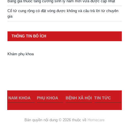
Bảng giá thuốc tăng cường sinh lý nam mới vừa được cập nhật
Cổ tử cung rộng có đặt vòng được không và câu trả lời từ chuyên
gia
THÔNG TIN BỔ ÍCH
Khám phụ khoa
NAM KHOA
PHỤ KHOA
BỆNH XÃ HỘI
TIN TỨC
Bản quyền nội dung © 2026 thuộc về
Homecare