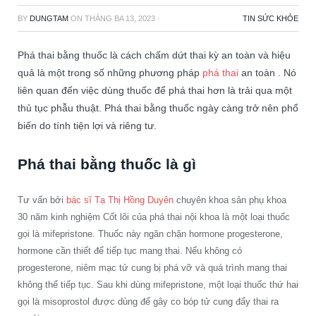
BY
DUNGTAM
ON
THÁNG BA 13, 2023
·
TIN SỨC KHỎE
Phá thai bằng thuốc là cách chấm dứt thai kỳ an toàn và hiệu
quả là một trong số những phương pháp
phá thai
an toàn . Nó
liên quan đến việc dùng thuốc để phá thai hơn là trải qua một
thủ tục phẫu thuật. Phá thai bằng thuốc ngày càng trở nên phổ
biến do tính tiện lợi và riêng tư.
Phá thai bằng thuốc là gì
Tư vấn bởi
bác sĩ Tạ Thị Hồng Duyên
chuyên khoa sản phụ khoa
30 năm kinh nghiệm Cốt lõi của phá thai nội khoa là một loại thuốc
gọi là mifepristone. Thuốc này ngăn chặn hormone progesterone,
hormone cần thiết để tiếp tục mang thai. Nếu không có
progesterone, niêm mạc tử cung bị phá vỡ và quá trình mang thai
không thể tiếp tục. Sau khi dùng mifepristone, một loại thuốc thứ hai
gọi là misoprostol được dùng để gây co bóp tử cung đẩy thai ra