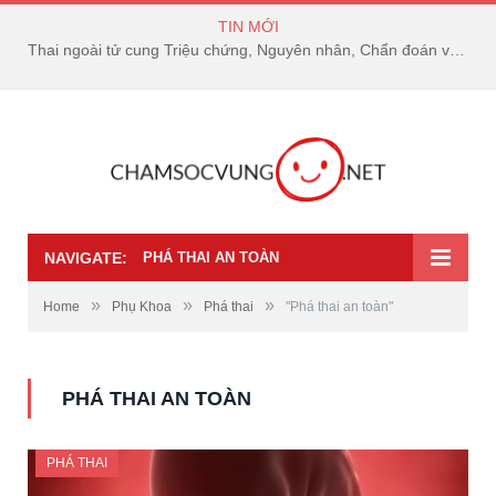
TIN MỚI
Thai ngoài tử cung Triệu chứng, Nguyên nhân, Chẩn đoán và Điều trị
NAVIGATE:
PHÁ THAI AN TOÀN
»
»
»
Home
Phụ Khoa
Phá thai
"Phá thai an toàn"
PHÁ THAI AN TOÀN
PHÁ THAI