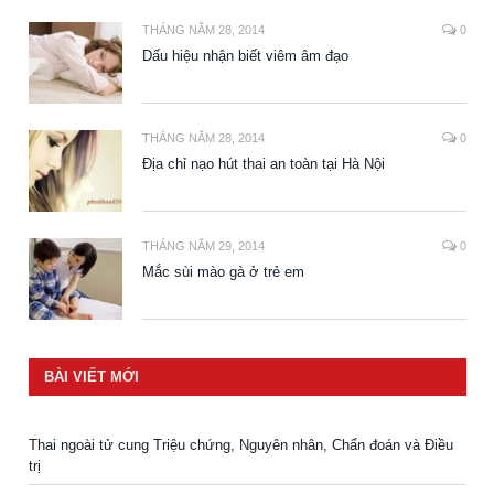
THÁNG NĂM 28, 2014
0
Dấu hiệu nhận biết viêm âm đạo
THÁNG NĂM 28, 2014
0
Địa chỉ nạo hút thai an toàn tại Hà Nội
THÁNG NĂM 29, 2014
0
Mắc sùi mào gà ở trẻ em
BÀI VIẾT MỚI
Thai ngoài tử cung Triệu chứng, Nguyên nhân, Chẩn đoán và Điều
trị