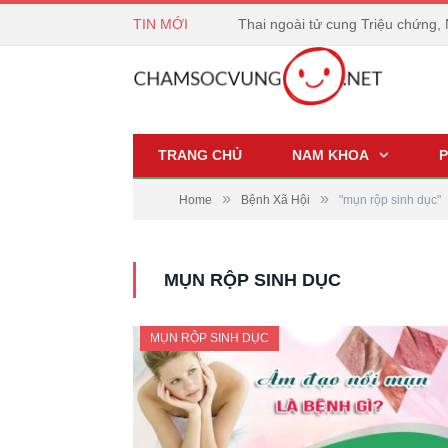
TIN MỚI
Thai ngoài tử cung Triệu chứng,
TRANG CHỦ
NAM KHOA
»
»
Home
Bệnh Xã Hội
"mụn rộp sinh dục"
MỤN RỘP SINH DỤC
MỤN RỘP SINH DỤC