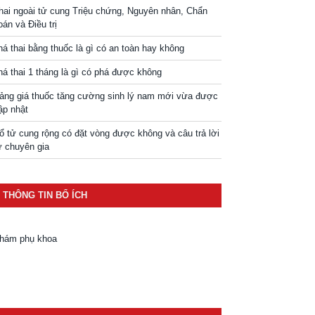
hai ngoài tử cung Triệu chứng, Nguyên nhân, Chẩn
oán và Điều trị
há thai bằng thuốc là gì có an toàn hay không
há thai 1 tháng là gì có phá được không
ảng giá thuốc tăng cường sinh lý nam mới vừa được
ập nhật
ổ tử cung rộng có đặt vòng được không và câu trả lời
ừ chuyên gia
THÔNG TIN BỔ ÍCH
hám phụ khoa