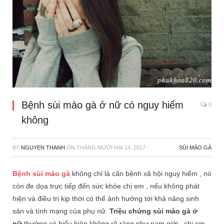
Bệnh sùi mào gà ở nữ có nguy hiểm
0
không
BY
NGUYEN THANH
ON
THÁNG MƯỜI HAI 14, 2017
·
SÙI MÀO GÀ
Bệnh sùi mào gà
không chỉ là căn bệnh xã hội nguy hiểm , nó
còn đe dọa trực tiếp đến sức khỏe chị em , nếu không phát
hiện và điều trị kịp thời có thể ảnh hưởng tới khả năng sinh
sản và tính mạng của phụ nữ.
Triệu chứng sùi mào gà ở
nữ
thường có biểu hiện không rõ ràng như nam giới , chị em