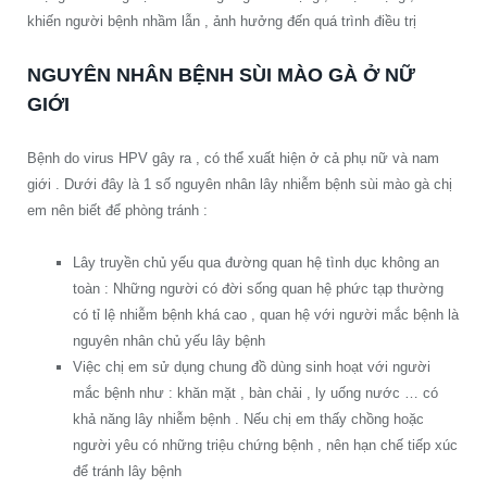
khiến người bệnh nhầm lẫn , ảnh hưởng đến quá trình điều trị
NGUYÊN NHÂN BỆNH SÙI MÀO GÀ Ở NỮ
GIỚI
Bệnh do virus HPV gây ra , có thể xuất hiện ở cả phụ nữ và nam
giới . Dưới đây là 1 số nguyên nhân lây nhiễm bệnh sùi mào gà chị
em nên biết để phòng tránh :
Lây truyền chủ yếu qua đường quan hệ tình dục không an
toàn : Những người có đời sống quan hệ phức tạp thường
có tỉ lệ nhiễm bệnh khá cao , quan hệ với người mắc bệnh là
nguyên nhân chủ yếu lây bệnh
Việc chị em sử dụng chung đồ dùng sinh hoạt với người
mắc bệnh như : khăn mặt , bàn chải , ly uống nước … có
khả năng lây nhiễm bệnh . Nếu chị em thấy chồng hoặc
người yêu có những triệu chứng bệnh , nên hạn chế tiếp xúc
để tránh lây bệnh