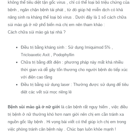
không thể tiêu diệt tận gốc virus , chỉ có thể loại bỏ triệu chứng của
bệnh , ngăn chặn bệnh tái phát , từ đó giúp hệ miễn dịch có khả
năng sinh ra kháng thể loại bỏ virus . Dưới đây là 1 số cách chữa
sùi mào gà ở nữ phổ biến mà chị em nên tham khảo :
Cách chữa sùi mào gà tại nhà ?
Điều trị bằng kháng sinh : Sử dụng Imiquimod 5% ,
Tricloaxetic Axit , Podophyllin
Chữa trị bằng đốt điện : phương pháp này mất khá nhiều
thời gian và dễ gây tổn thương cho người bệnh do tiếp xúc
với điện cao tầng
Điều trị bằng sử dụng laser : Thường được sử dụng để tiêu
diệt các vết sùi mọc riêng lẻ
Bệnh sùi mào gà ở nữ giới
là căn bệnh rất nguy hiểm , việc điều
trị bệnh ở nữ thường khó hơn nam giới nên chị em cần tránh xa
nguồn gốc lây bệnh . Hi vọng bài viết có thể giúp ích chị em trong
việc phòng tránh căn bệnh này . Chúc bạn luôn khỏe mạnh !