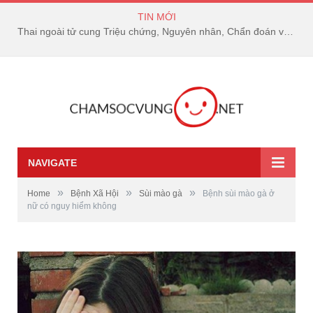
TIN MỚI
Thai ngoài tử cung Triệu chứng, Nguyên nhân, Chẩn đoán và Điều trị
NAVIGATE
»
»
»
Home
Bệnh Xã Hội
Sùi mào gà
Bệnh sùi mào gà ở
nữ có nguy hiểm không