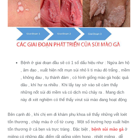
Bệnh ở giai đoạn đầu sẽ có 1 số dấu hiệu như : Ngứa âm hộ
, âm đạo , xuất hiện nốt mụn sùi nhỏ li ti màu đỏ trắng , mềm
, không đau , tụ thành đám , có hình giống mào gà hoặc quả
dâu , khí hư ra nhiều . Khi lấy tay sờ vào sẽ cảm thấy
những nốt sùi đó mềm và có dịch mủ chảy ra . Mang dịch
này đi xét nghiệm có thể thấy virut sùi mào đang hoạt động
Bên cạnh đó , khi chị em đi khám phụ khoa sẽ thấy những vết loét
tổn thương , chảy máu ở cổ tử cung . Một số trường hợp xuất hiện
tổn thương ở cả bẹn và trực tràng . Đặc biệt ,
bệnh sùi mào gà
ở
miệng có những đặc điểm rất giống viêm họng , nhiệt miệng , dễ