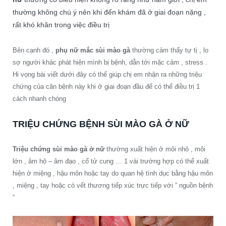
thường không chú ý nên khi đến khám đã ở giai đoạn nặng ,
rất khó khăn trong việc điều trị
Bên cạnh đó ,
phụ nữ mắc sùi mào gà
thường cảm thấy tự tị , lo
sợ người khác phát hiện mình bị bệnh, dẫn tới mặc cảm , stress .
Hi vọng bài viết dưới đây có thể giúp chị em nhận ra những triệu
chứng của căn bệnh này khi ở giai đoạn đầu để có thể điều trị 1
cách nhanh chóng
TRIỆU CHỨNG BỆNH SÙI MÀO GÀ Ở NỮ
Triệu chứng sùi mào gà ở nữ
thường xuất hiện ở môi nhỏ , môi
lớn , âm hộ – âm đạo , cổ tử cung … 1 vài trường hợp có thể xuất
hiện ở miệng , hậu môn hoặc tay do quan hệ tình dục bằng hậu môn
, miệng , tay hoặc có vết thương tiếp xúc trực tiếp với ” nguồn bệnh
”