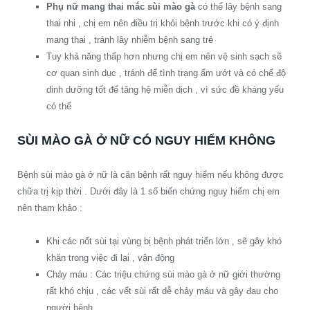
Phụ nữ mang thai mắc sùi mào gà
có thể lây bệnh sang
thai nhi , chị em nên điều trị khỏi bệnh trước khi có ý định
mang thai , tránh lây nhiễm bệnh sang trẻ
Tuy khả năng thấp hơn nhưng chị em nên vệ sinh sạch sẽ
cơ quan sinh dục , tránh để tình trạng ẩm ướt và có chế độ
dinh dưỡng tốt để tăng hệ miễn dịch , vì sức đề kháng yếu
có thể
SÙI MÀO GÀ Ở NỮ CÓ NGUY HIỂM KHÔNG
Bệnh sùi mào gà ở nữ là căn bệnh rất nguy hiểm nếu không được
chữa trị kịp thời . Dưới đây là 1 số biến chứng nguy hiểm chị em
nên tham khảo :
Khi các nốt sùi tại vùng bị bệnh phát triển lớn , sẽ gây khó
khăn trong việc đi lại , vận động
Chảy máu : Các triệu chứng sùi mào gà ở nữ giới thường
rất khó chịu , các vết sùi rất dễ chảy máu và gây đau cho
người bệnh