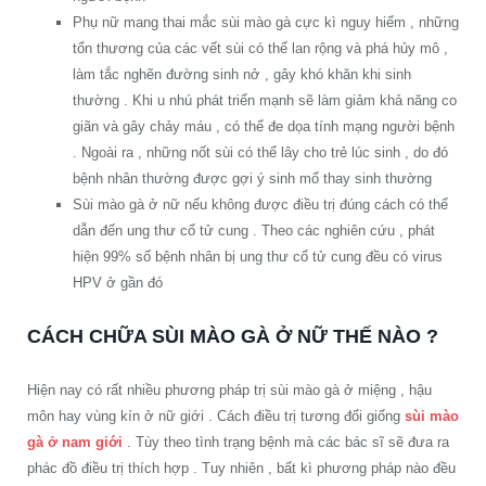
Phụ nữ mang thai mắc sùi mào gà cực kì nguy hiểm , những
tổn thương của các vết sùi có thể lan rộng và phá hủy mô ,
làm tắc nghẽn đường sinh nở , gây khó khăn khi sinh
thường . Khi u nhú phát triển mạnh sẽ làm giảm khả năng co
giãn và gây chảy máu , có thể đe dọa tính mạng người bệnh
. Ngoài ra , những nốt sùi có thể lây cho trẻ lúc sinh , do đó
bệnh nhân thường được gợi ý sinh mổ thay sinh thường
Sùi mào gà ở nữ nếu không được điều trị đúng cách có thể
dẫn đến ung thư cổ tử cung . Theo các nghiên cứu , phát
hiện 99% số bệnh nhân bị ung thư cổ tử cung đều có virus
HPV ở gần đó
CÁCH CHỮA SÙI MÀO GÀ Ở NỮ THẾ NÀO ?
Hiện nay có rất nhiều phương pháp trị sùi mào gà ở miệng , hậu
môn hay vùng kín ở nữ giới . Cách điều trị tương đối giống
sùi mào
gà ở nam giới
. Tùy theo tình trạng bệnh mà các bác sĩ sẽ đưa ra
phác đồ điều trị thích hợp . Tuy nhiên , bất kì phương pháp nào đều