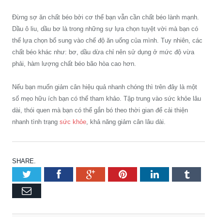
Đừng sợ ăn chất béo bởi cơ thể bạn vẫn cần chất béo lành mạnh.
Dầu ô liu, dầu bơ là trong những sự lựa chọn tuyệt vời mà bạn có
thể lựa chọn bổ sung vào chế độ ăn uống của mình. Tuy nhiên, các
chất béo khác như: bơ, dầu dừa chỉ nên sử dụng ở mức độ vừa
phải, hàm lượng chất béo bão hòa cao hơn.
Nếu bạn muốn giảm cân hiệu quả nhanh chóng thì trên đây là một
số mẹo hữu ích bạn có thể tham khảo. Tập trung vào sức khỏe lâu
dài, thói quen mà bạn có thể gắn bó theo thời gian để cải thiện
nhanh tình trạng
sức khỏe
, khả năng giảm cân lâu dài.
SHARE.
Twitter
Facebook
Google+
Pinterest
LinkedIn
Tumbl
Email