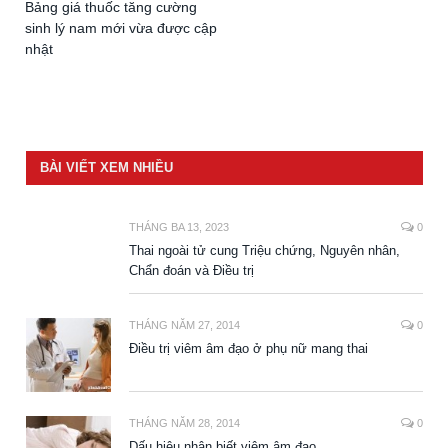
Bảng giá thuốc tăng cường
sinh lý nam mới vừa được cập
nhật
BÀI VIẾT XEM NHIỀU
THÁNG BA 13, 2023
0
Thai ngoài tử cung Triệu chứng, Nguyên nhân,
Chẩn đoán và Điều trị
THÁNG NĂM 27, 2014
0
Điều trị viêm âm đạo ở phụ nữ mang thai
THÁNG NĂM 28, 2014
0
Dấu hiệu nhận biết viêm âm đạo