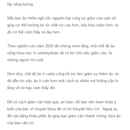
lấy năng lượng.
Nếu bạn ăn nhiều ngũ cốc nguyên hạt cùng sự giảm của calo sẽ
giúp cơ thể hưởng lợi từ chất xơ cao hơn, tiêu hóa chậm hơn, từ
đó cơ thể cảm thấy no lâu hơn.
Theo nghiên cứu năm 2020 đã chứng minh rằng, một chế độ ăn
uống khoa học ít carbohydrate rất có lợi cho việc giảm cân, là
những người lớn tuổi.
Hơn nữa, chế độ ăn ít carbs cũng hỗ trợ làm giảm sự thèm ăn, từ
đó dẫn tới việc ăn ít calo hơn một cách tự nhiên mà không cần lo
lắng về nó hay cảm thấy đói.
Để có cách giảm cân hiệu quả, an toàn, tốt bạn nên tham khảo ý
kiến của bác sĩ chuyên khoa để có lời khuyên hữu ích . Ngoài ra,
để cân bằng khẩu phần ăn giúp bạn giảm cân nhanh chóng, bữa ăn
của bạn cần có: