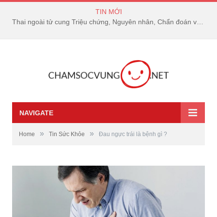
TIN MỚI
Thai ngoài tử cung Triệu chứng, Nguyên nhân, Chẩn đoán và Điều trị
NAVIGATE
»
»
Home
Tin Sức Khỏe
Đau ngực trái là bệnh gì ?