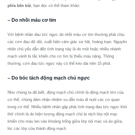
phía bên trái
, bạn đọc có thể tham khảo:
– Do nhồi máu cơ tim
Với bệnh nhân đau tức ngực do nhồi máu cơ tim thường phải chịu
các cơn đau dữ dội, xuất hiện cảm giác sợ hãi, hoảng loạn. Nguyên
nhân chủ yếu dẫn đến tình trạng này là do một hoặc nhiều nhánh
mạch vành bị tắc khiến cho cơ tim bị thiếu máu nặng. Thông
thường, cơn đau tức ngực này có thể kéo dài trên 15 phút.
– Do bóc tách động mạch chủ ngực
Như chúng ta đã biết, động mạch chủ chính là động mạch lớn của
cơ thể, chúng đảm nhận nhiệm vụ dẫn máu đi nuôi các cơ quan
trong cơ thể. Nhiều bệnh nhân gặp phải tình trạng đau tức ngực khó
thở chính là do hiện tượng động mạch chủ bị rách lớp nội mạc
khiến cho máu len vào khoảng trống giữa lớp nội mạc và áo giữa,
lóc các lớp của thành động mạch.