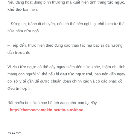
Nếu đang hoạt động bình thường mà xuất hiện tình trạng
tức ngực,
khó thở
bạn nên:
– Đứng im, tránh di chuyển, nếu có thể nên nghỉ tại chỗ theo tư thế
nửa nằm nửa ngồi.
– Tiếp đến, thực hiện theo đúng các thao tác mà bác sĩ đã hướng
dẫn trước đó
Vì đau tức ngực có thể gây nguy hiểm đến sức khỏe, thậm chí tính
mạng con người vì thế nếu bị
đau tức ngực trái
, bạn nên đến ngay
cơ sở y tế gần để được chuẩn đoán chính xác và có các phác đồ
điều trị hợp lí.
Rất nhiều tin sức khỏe bổ ích đang chờ bạn tại đây
:
http://chamsocvungkin.net/tin-suc-khoe