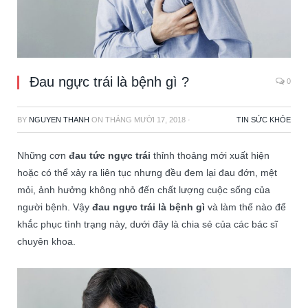
Đau ngực trái là bệnh gì ?
0
BY
NGUYEN THANH
ON
THÁNG MƯỜI 17, 2018
·
TIN SỨC KHỎE
Những cơn
đau tức ngực trái
thỉnh thoảng mới xuất hiện
hoặc có thể xảy ra liên tục nhưng đều đem lại đau đớn, mệt
mỏi, ảnh hưởng không nhỏ đến chất lượng cuộc sống của
người bệnh. Vậy
đau ngực trái là bệnh gì
và làm thế nào để
khắc phục tình trạng này, dưới đây là chia sẻ của các bác sĩ
chuyên khoa.